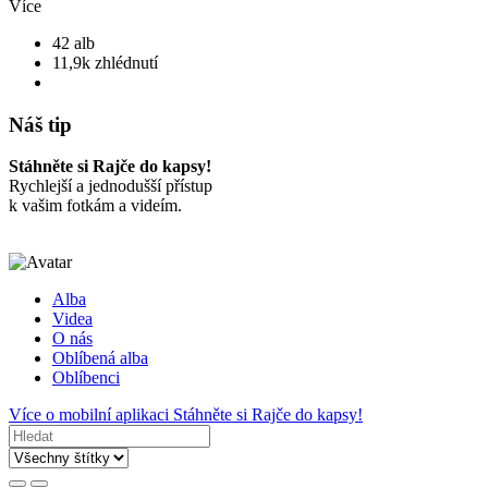
Více
42 alb
11,9k zhlédnutí
Náš tip
Stáhněte si Rajče do kapsy!
Rychlejší a jednodušší přístup
k vašim fotkám a videím.
Alba
Videa
O nás
Oblíbená alba
Oblíbenci
Více o mobilní aplikaci
Stáhněte si Rajče do kapsy!