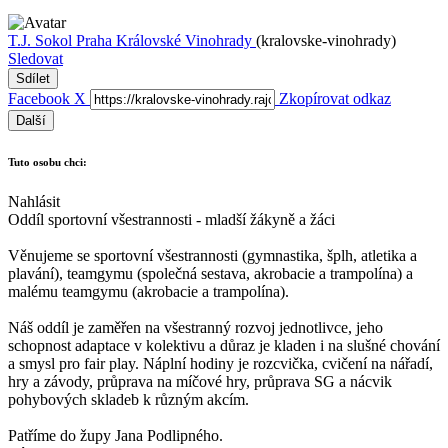
T.J. Sokol Praha Královské Vinohrady
(kralovske-vinohrady)
Sledovat
Sdílet
Facebook
X
Zkopírovat odkaz
Další
Tuto osobu chci:
Nahlásit
Oddíl sportovní všestrannosti - mladší žákyně a žáci
Věnujeme se sportovní všestrannosti (gymnastika, šplh, atletika a
plavání), teamgymu (společná sestava, akrobacie a trampolína) a
malému teamgymu (akrobacie a trampolína).
Náš oddíl je zaměřen na všestranný rozvoj jednotlivce, jeho
schopnost adaptace v kolektivu a důraz je kladen i na slušné chování
a smysl pro fair play. Náplní hodiny je rozcvička, cvičení na nářadí,
hry a závody, průprava na míčové hry, průprava SG a nácvik
pohybových skladeb k různým akcím.
Patříme do župy Jana Podlipného.